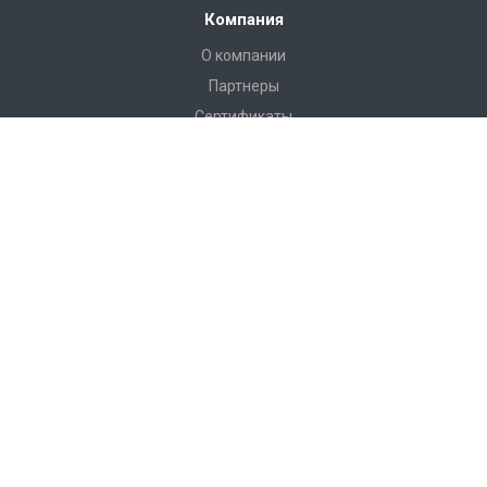
Компания
О компании
Партнеры
Сертификаты
Реквизиты
Услуги
Строительно-монтажные работы
Проектирование
Поставка оборудования
Диспетчеризация
Наши контакты
+7 (4832) 505-145
Пн. – Пт.: с 9:00 до 18:00